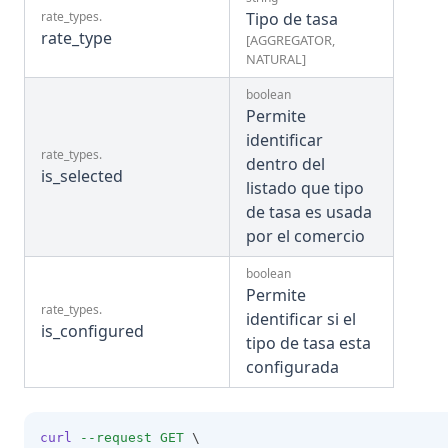
rate_types
.
Tipo de tasa
rate_type
[AGGREGATOR,
NATURAL]
boolean
Permite
identificar
rate_types
.
dentro del
is_selected
listado que tipo
de tasa es usada
por el comercio
boolean
Permite
rate_types
.
identificar si el
is_configured
tipo de tasa esta
configurada
curl
--request
GET
 \