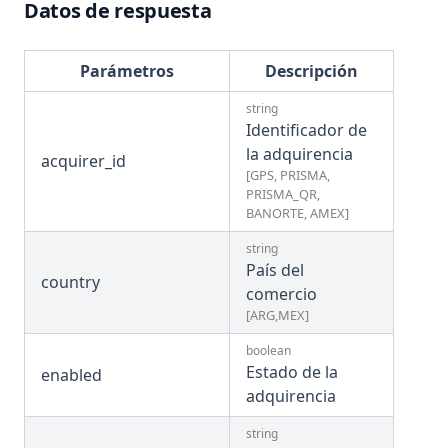
Datos de respuesta
Esquema de eventos
EVENT
Terminales
Parámetros
Descripción
Obtener terminales
GET
string
Identificador de
la adquirencia
Intenciones de Pago
acquirer_id
[GPS, PRISMA,
PRISMA_QR,
Crear intención de pago
POST
BANORTE, AMEX]
Cancelar intención de pago
DEL
string
Obtener intenciones de pago
GET
País del
country
comercio
Obtener intención de pago realizada
GET
[ARG,MEX]
boolean
Integraciones deprecadas
Estado de la
enabled
Crear comercio - v1.0
POST
adquirencia
Obtener transacciones - v1.0
GET
string