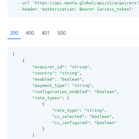
--url
'https://api.menta.global/api/v1/acquirers?
--header
'Authorization: Bearer {access_token}'
200
400
401
500
[
    {
"acquirer_id"
: 
"string"
,
"country"
: 
"string"
,
"enabled"
: 
"boolean"
,
"payment_type"
: 
"string"
,
"configuration_enabled"
: 
"boolean"
,
"rate_types"
: [
            {
"rate_type"
: 
"string"
,
"is_selected"
: 
"boolean"
,
"is_configured"
: 
"boolean"
            }
        ]