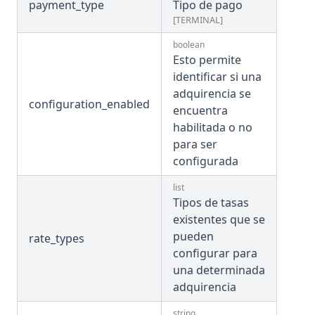
payment_type
Tipo de pago
(opens in a new tab)
Menta ↗
[TERMINAL]
boolean
Esto permite
identificar si una
adquirencia se
configuration_enabled
encuentra
habilitada o no
para ser
configurada
list
Tipos de tasas
existentes que se
pueden
rate_types
configurar para
una determinada
adquirencia
string