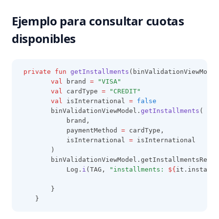
Ejemplo para consultar cuotas
disponibles
private
fun
getInstallments
(binValidationViewModel
val
 brand 
=
"VISA"
val
 cardType 
=
"CREDIT"
val
 isInternational 
=
false
        binValidationViewModel.
getInstallments
(
            brand,
            paymentMethod 
=
 cardType,
            isInternational 
=
 isInternational
        )
        binValidationViewModel.getInstallmentsRespo
            Log.
i
(TAG, 
"installments: 
${
it.installm
        }
    }