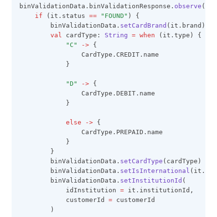
binValidationData.binValidationResponse.
observe
(
thi
if
 (it.status 
==
"FOUND"
) {
        binValidationData.
setCardBrand
(it.brand)
val
 cardType: 
String
=
when
 (it.type) {
"C"
->
 {
                CardType.CREDIT.name
            }
"D"
->
 {
                CardType.DEBIT.name
            }
else
->
 {
                CardType.PREPAID.name
            }
        }
        binValidationData.
setCardType
(cardType)
        binValidationData.
setIsInternational
(it.isI
        binValidationData.
setInstitutionId
(
            idInstitution 
=
 it.institutionId,
            customerId 
=
 customerId
        )