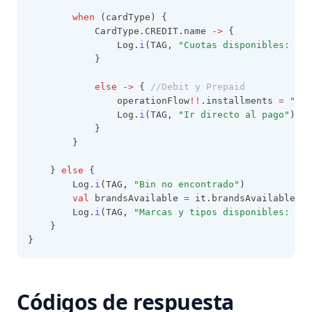
when
 (cardType) {
            CardType.CREDIT.name 
->
 {
                Log.
i
(TAG, 
"Cuotas disponibles: 
${
i
            }
else
->
 { 
//Debit y Prepaid
                operationFlow
!!
.installments 
=
"01"
                Log.
i
(TAG, 
"Ir directo al pago"
)
            }
        }
    } 
else
 {
        Log.
i
(TAG, 
"Bin no encontrado"
)
val
 brandsAvailable 
=
 it.brandsAvailable
        Log.
i
(TAG, 
"Marcas y tipos disponibles: $br
    }
}          
Códigos de respuesta