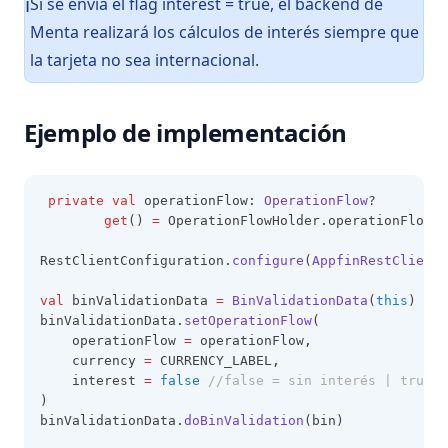
Si se envía el flag interest = true, el backend de
ℹ️
Menta realizará los cálculos de interés siempre que
la tarjeta no sea internacional.
Ejemplo de implementación
private
val
 operationFlow: 
OperationFlow
?
get
() 
=
 OperationFlowHolder.operationFlow
RestClientConfiguration.
configure
(
AppfinRestClientC
val
 binValidationData 
=
BinValidationData
(
this
)
binValidationData.
setOperationFlow
(
    operationFlow 
=
 operationFlow,
    currency 
=
 CURRENCY_LABEL,
    interest 
=
false
//false = sin interés | true =
)
binValidationData.
doBinValidation
(bin)